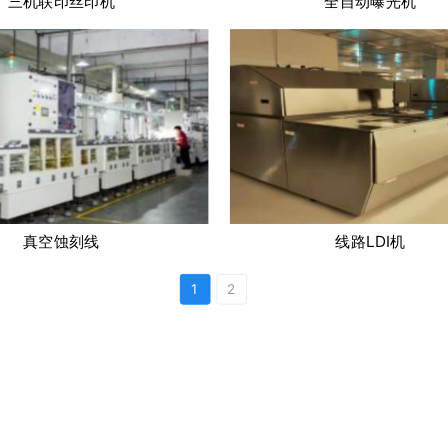
三机联印丝印机
全自动曝光机
真空蚀刻线
线路LDI机
1
2