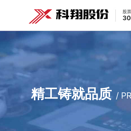
股
30
精工铸就品质
/ P