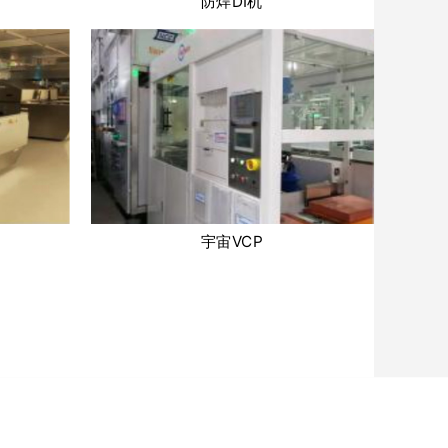
防焊DI机
宇宙VCP