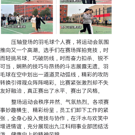
压轴登场的羽毛球个人赛，将运动会氛围
推向又一个高潮。选手们在赛场挥拍竞技，时
而轻挑吊球、巧破防线，时而奋力扣杀、锐不
可当，娴熟的技巧与昂扬的斗志展露无遗。羽
毛球在空中划出一道道灵动弧线，精彩的攻防
转换引得观众阵阵喝彩。比赛紧张激烈却不失
友好融洽，真正赛出了水平、赛出了风格。
整场运动会秩序井然、气氛热烈。各项赛
事妙趣横生、精彩纷呈，员工们卸下工作的紧
张，全身心投入竞技与协作，在汗水与欢笑中
增进情谊，充分展现出九江科翔事业部团结活
泼、健康向上的精神风貌。