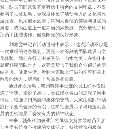
秋日层林尽染的美景。沿途设置的通关打卡点趣味盎
然，队员们踊跃集齐富有信丰特色的文创印章，不仅
参与了抽奖互动，更深度体验了活动融入的文化与旅
游元素。风采展示区前，科翔人自信的笑容与挺拔的
身姿，成为山道上一道亮丽的风景线，充分展现了科
翔员工团结协作、健康阳光的良好形象。
刘雅雯书记在活动过程中表示：“这次活动不仅是
一次难得的健身机会，更是一次深刻的团队建设与文
化体验。我们在行走中感受信丰山水之美，在协作中
凝聚科翔团队之力，这完美契合了我们企业倡导的团
结奋进、健康生活。看到大家脸上洋溢的笑容和身上
散发的活力，我感到非常高兴和自豪。
通过此次活动，赣州科翔事业部的员工们不仅锻
炼了体魄、愉悦了身心，更在绿水青山间加深了同事
情谊，增强了归属感和集体荣誉感。大家用实际行动
践行了全民健身的号召，也向社会展示了科翔蓬勃发
展的生机与员工奋发有为的精神状态。
未来，赣州科翔事业部将继续支持并鼓励员工参
与各类有益身心健康的文体活动，持续营造积极向