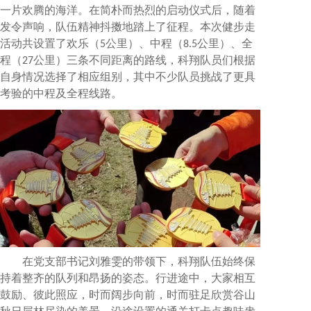
一片欢腾的海洋。在简朴而热烈的启动仪式后，随着
发令声响，队伍精神抖擞地踏上了征程。本次健步走
活动共设置了欢乐（5公里）、中程（8.5公里）、全
程（27公里）三条不同距离的路线，科翔队员们根据
自身情况选择了相应组别，其中不少队员挑战了更具
考验的中程及全程线路。
在党支部书记刘雅雯的带领下，科翔队伍始终保
持着整齐的队列和昂扬的姿态。行进途中，大家相互
鼓励、彼此照应，时而阔步向前，时而驻足欣赏谷山