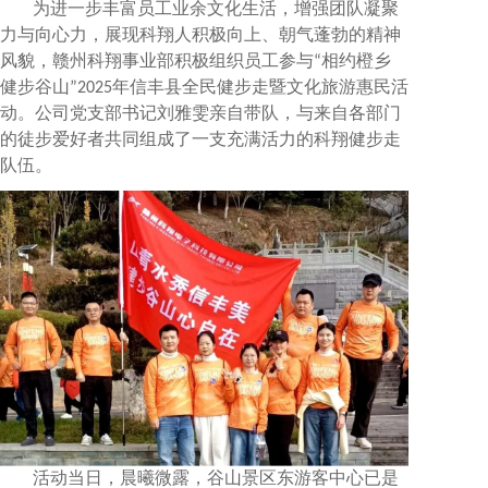
为进一步丰富员工业余文化生活，增强团队凝聚
力与向心力，展现科翔人积极向上、朝气蓬勃的精神
风貌，赣州科翔事业部
积极组织员工参与“相约橙乡
健步谷山”2025年信丰县全民健步走暨文化旅游惠民活
动。公司党支部书记刘雅雯亲自带队，与来自各部门
的徒步爱好者共同组成了一支充满活力的科翔健步走
队伍。
活动当日，晨曦微露，谷山景区东游客中心已是